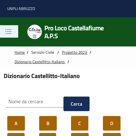
Vai alle notizie in primo piano
Vai al footer
UNPLI ABRUZZO
Pro Loco Castellafiume
A.P.S
Home
/
Servizio Civile
/
Progetto 2023
/
Dizionario Castellitto-Italiano
/
Dizionario Castellitto-Italiano
Cerca
A
B
C
D