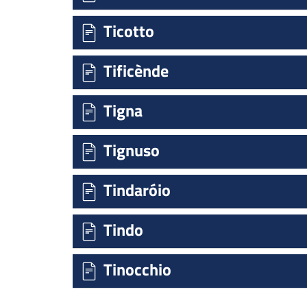
Ticotto
Tificènde
Tigna
Tignuso
Tindaróio
Tindo
Tinocchio