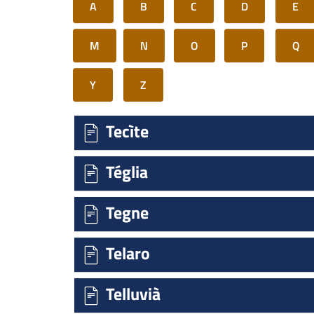
A
B
C
D
E
M
N
O
P
Q
Y
Z
Tecìte
Téglia
Tegne
Telaro
Telluvià