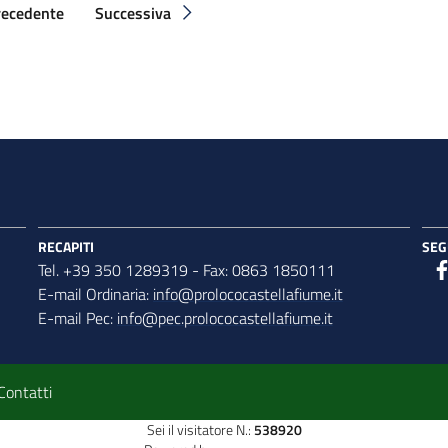
recedente
Successiva
Pagina precedente
Pagina successiva
RECAPITI
SEG
Tel. +39 350 1289319 - Fax: 0863 1850111
E-mail Ordinaria:
info@prolococastellafiume.it
E-mail Pec:
info@pec.prolococastellafiume.it
Contatti
Sei il visitatore N.:
538920