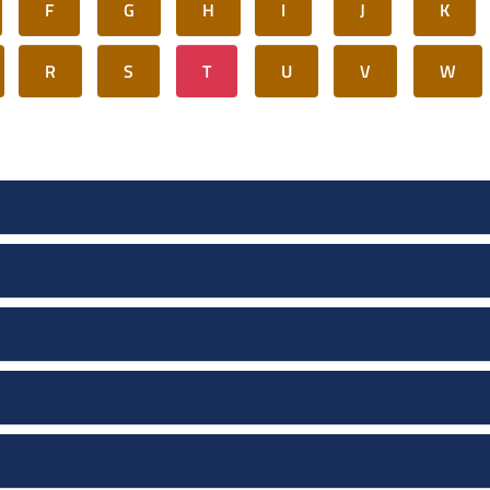
F
G
H
I
J
K
R
S
T
U
V
W