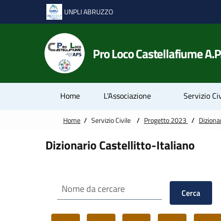
Vai alle notizie in primo piano
Vai al footer
UNPLI ABRUZZO
Pro Loco Castellafiume A.P
Home
L'Associazione
Servizio Civ
Home
/
Servizio Civile
/
Progetto 2023
/
Dizionar
Dizionario Castellitto-Italiano
Cerca