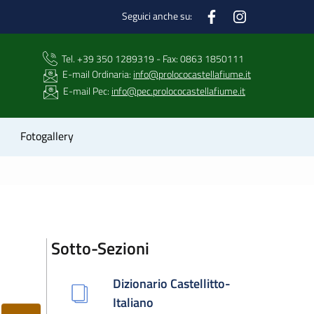
Seguici anche su:
​Tel. +39 350 1289319 - Fax: 0863 1850111
E-mail Ordinaria:
info@prolococastellafiume.it
E-mail Pec:
info@pec.prolococastellafiume.it
Fotogallery
Sotto-Sezioni
Dizionario Castellitto-
Italiano