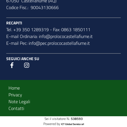
67050 Castellafiume (AQ)
Codice Fisc.: 90043130666
RECAPITI
Tel. +39 350 1289319 - Fax: 0863 1850111
E-mail Ordinaria:
info@prolococastellafiume.it
E-mail Pec:
info@pec.prolococastellafiume.it
SEGUICI ANCHE SU
Designers Italia
Twitter
Sezione Link Utili
Home
Privacy
Note Legali
Contatti
Sei il visitatore N.:
538593
Powered by
ICT Global Service srl