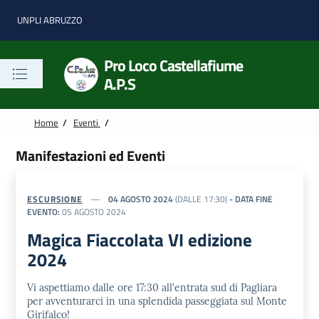
Vai alle notizie in primo piano
Vai al footer
UNPLI ABRUZZO
Pro Loco Castellafiume
A.P.S
Home
/
Eventi
/
Manifestazioni ed Eventi
ESCURSIONE
04 AGOSTO 2024
(DALLE 17:30)
- DATA FINE
EVENTO:
05 AGOSTO 2024
Magica Fiaccolata VI edizione
2024
Vi aspettiamo dalle ore 17:30 all'entrata sud di Pagliara
per avventurarci in una splendida passeggiata sul Monte
Girifalco!