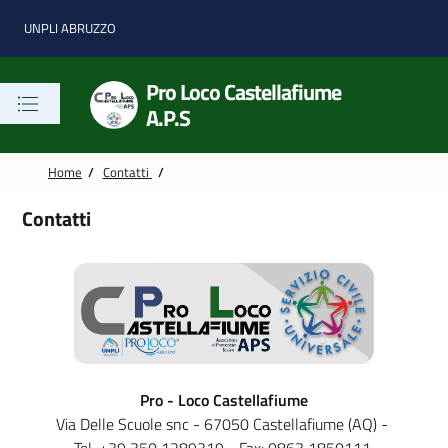
Vai alle notizie in primo piano
Vai al footer
UNPLI ABRUZZO
Pro Loco Castellafiume
A.P.S
Home
/
Contatti
/
Contatti
Pro - Loco Castellafiume
Via Delle Scuole snc - 67050 Castellafiume (AQ) -