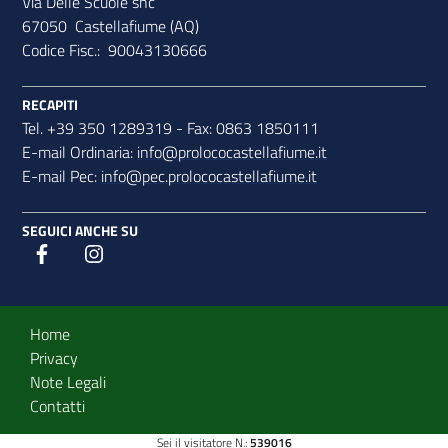
Via Delle Scuole snc
67050 Castellafiume (AQ)
Codice Fisc.: 90043130666
RECAPITI
Tel. +39 350 1289319 - Fax: 0863 1850111
E-mail Ordinaria:
info@prolococastellafiume.it
E-mail Pec:
info@pec.prolococastellafiume.it
SEGUICI ANCHE SU
Designers Italia
Twitter
Sezione Link Utili
Home
Privacy
Note Legali
Contatti
Sei il visitatore N.:
539016