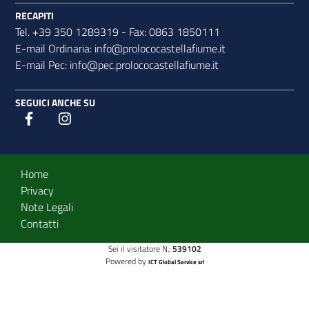
RECAPITI
Tel. +39 350 1289319 - Fax: 0863 1850111
E-mail Ordinaria:
info@prolococastellafiume.it
E-mail Pec:
info@pec.prolococastellafiume.it
SEGUICI ANCHE SU
Designers Italia
Twitter
Sezione Link Utili
Home
Privacy
Note Legali
Contatti
Sei il visitatore N.:
539102
Powered by
ICT Global Service srl