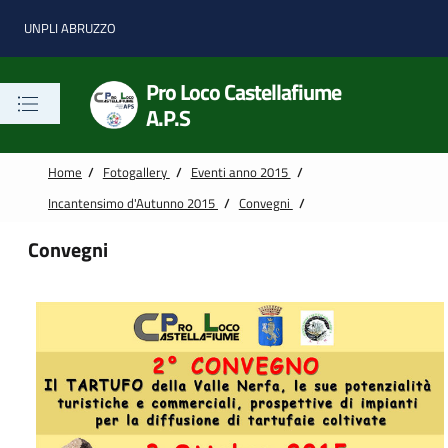
Vai alle notizie in primo piano
Vai al footer
UNPLI ABRUZZO
Pro Loco Castellafiume
A.P.S
Home
/
Fotogallery
/
Eventi anno 2015
/
Incantensimo d'Autunno 2015
/
Convegni
/
Convegni